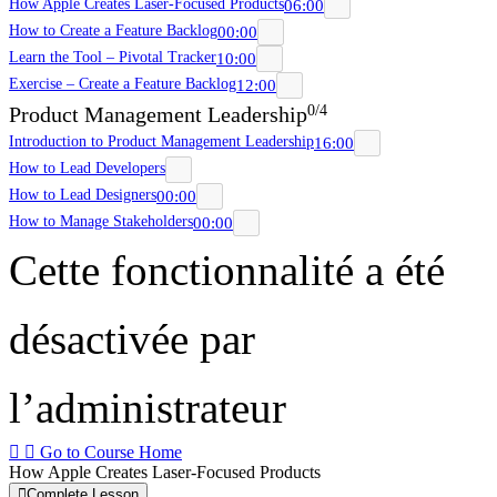
How Apple Creates Laser-Focused Products
06:00
How to Create a Feature Backlog
00:00
Learn the Tool – Pivotal Tracker
10:00
Exercise – Create a Feature Backlog
12:00
Product Management Leadership
0/4
Introduction to Product Management Leadership
16:00
How to Lead Developers
How to Lead Designers
00:00
How to Manage Stakeholders
00:00
Cette fonctionnalité a été
désactivée par
l’administrateur
Go to Course Home
How Apple Creates Laser-Focused Products
Complete Lesson