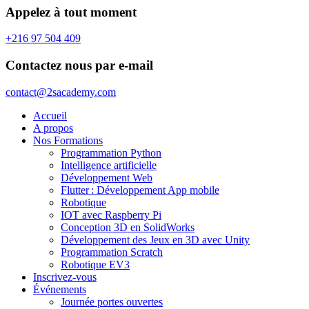
Appelez à tout moment
+216 97 504 409
Contactez nous par e-mail
contact@2sacademy.com
Accueil
A propos
Nos Formations
Programmation Python
Intelligence artificielle
Développement Web
Flutter : Développement App mobile
Robotique
IOT avec Raspberry Pi
Conception 3D en SolidWorks
Développement des Jeux en 3D avec Unity
Programmation Scratch
Robotique EV3
Inscrivez-vous
Événements
Journée portes ouvertes