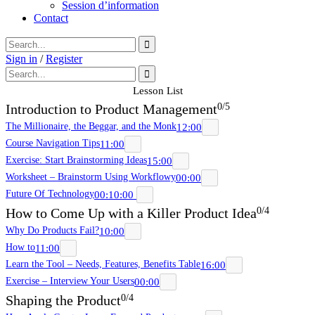
Session d’information
Contact
Sign in
/
Register
Lesson List
Introduction to Product Management
0/5
The Millionaire, the Beggar, and the Monk
12:00
Course Navigation Tips
11:00
Exercise: Start Brainstorming Ideas
15:00
Worksheet – Brainstorm Using Workflowy
00:00
Future Of Technology
00:10:00
How to Come Up with a Killer Product Idea
0/4
Why Do Products Fail?
10:00
How to
11:00
Learn the Tool – Needs, Features, Benefits Table
16:00
Exercise – Interview Your Users
00:00
Shaping the Product
0/4