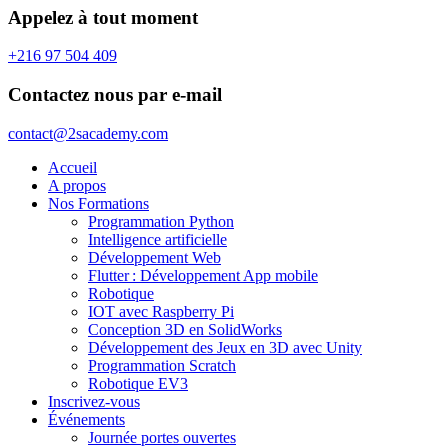
Appelez à tout moment
+216 97 504 409
Contactez nous par e-mail
contact@2sacademy.com
Accueil
A propos
Nos Formations
Programmation Python
Intelligence artificielle
Développement Web
Flutter : Développement App mobile
Robotique
IOT avec Raspberry Pi
Conception 3D en SolidWorks
Développement des Jeux en 3D avec Unity
Programmation Scratch
Robotique EV3
Inscrivez-vous
Événements
Journée portes ouvertes