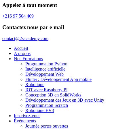
Appelez à tout moment
+216 97 504 409
Contactez nous par e-mail
contact@2sacademy.com
Accueil
A propos
Nos Formations
Programmation Python
Intelligence artificielle
Développement Web
Flutter : Développement App mobile
Robotique
IOT avec Raspberry Pi
Conception 3D en SolidWorks
Développement des Jeux en 3D avec Unity
Programmation Scratch
Robotique EV3
Inscrivez-vous
Événements
Journée portes ouvertes