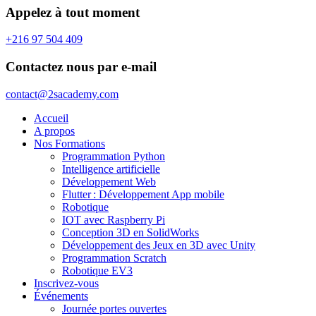
Appelez à tout moment
+216 97 504 409
Contactez nous par e-mail
contact@2sacademy.com
Accueil
A propos
Nos Formations
Programmation Python
Intelligence artificielle
Développement Web
Flutter : Développement App mobile
Robotique
IOT avec Raspberry Pi
Conception 3D en SolidWorks
Développement des Jeux en 3D avec Unity
Programmation Scratch
Robotique EV3
Inscrivez-vous
Événements
Journée portes ouvertes