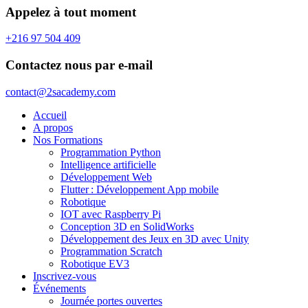
Appelez à tout moment
+216 97 504 409
Contactez nous par e-mail
contact@2sacademy.com
Accueil
A propos
Nos Formations
Programmation Python
Intelligence artificielle
Développement Web
Flutter : Développement App mobile
Robotique
IOT avec Raspberry Pi
Conception 3D en SolidWorks
Développement des Jeux en 3D avec Unity
Programmation Scratch
Robotique EV3
Inscrivez-vous
Événements
Journée portes ouvertes