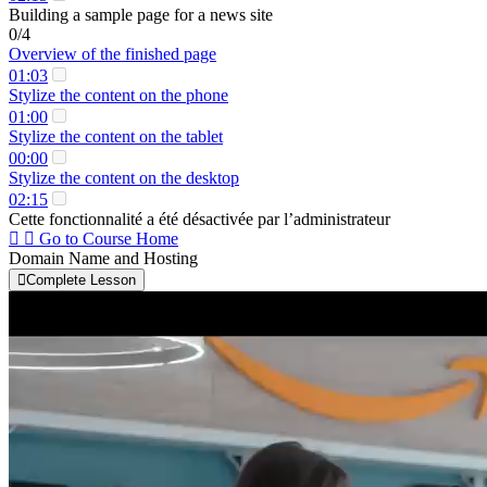
Building a sample page for a news site
0/4
Overview of the finished page
01:03
Stylize the content on the phone
01:00
Stylize the content on the tablet
00:00
Stylize the content on the desktop
02:15
Cette fonctionnalité a été désactivée par l’administrateur
Go to Course Home
Domain Name and Hosting
Complete Lesson