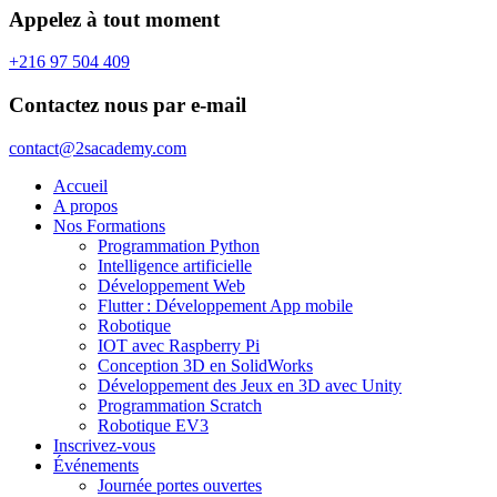
Appelez à tout moment
+216 97 504 409
Contactez nous par e-mail
contact@2sacademy.com
Accueil
A propos
Nos Formations
Programmation Python
Intelligence artificielle
Développement Web
Flutter : Développement App mobile
Robotique
IOT avec Raspberry Pi
Conception 3D en SolidWorks
Développement des Jeux en 3D avec Unity
Programmation Scratch
Robotique EV3
Inscrivez-vous
Événements
Journée portes ouvertes