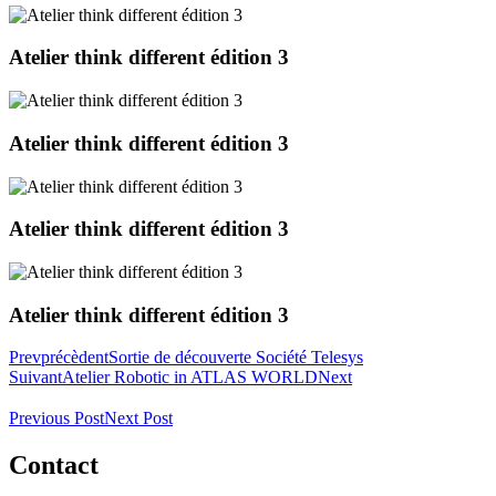
Atelier think different édition 3
Atelier think different édition 3
Atelier think different édition 3
Atelier think different édition 3
Prev
précèdent
Sortie de découverte Société Telesys
Suivant
Atelier Robotic in ATLAS WORLD
Next
Previous Post
Next Post
Contact