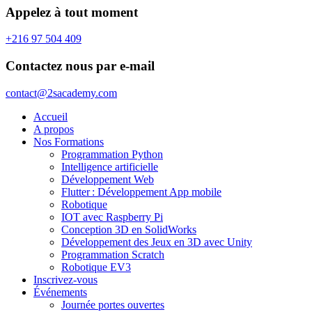
Appelez à tout moment
+216 97 504 409
Contactez nous par e-mail
contact@2sacademy.com
Accueil
A propos
Nos Formations
Programmation Python
Intelligence artificielle
Développement Web
Flutter : Développement App mobile
Robotique
IOT avec Raspberry Pi
Conception 3D en SolidWorks
Développement des Jeux en 3D avec Unity
Programmation Scratch
Robotique EV3
Inscrivez-vous
Événements
Journée portes ouvertes