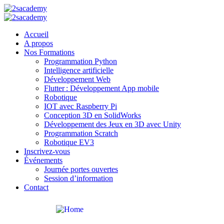
Accueil
A propos
Nos Formations
Programmation Python
Intelligence artificielle
Développement Web
Flutter : Développement App mobile
Robotique
IOT avec Raspberry Pi
Conception 3D en SolidWorks
Développement des Jeux en 3D avec Unity
Programmation Scratch
Robotique EV3
Inscrivez-vous
Événements
Journée portes ouvertes
Session d’information
Contact